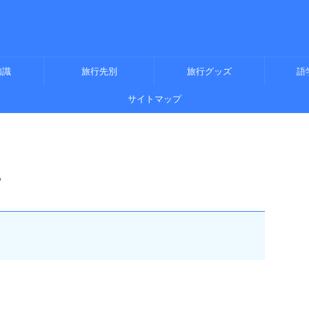
知識
旅行先別
旅行グッズ
語
サイトマップ
ー