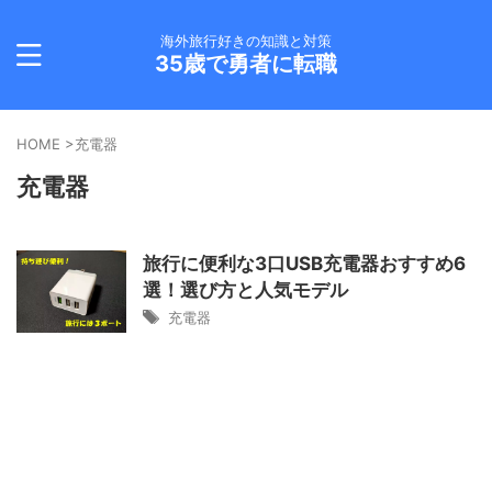
海外旅行好きの知識と対策
35歳で勇者に転職
HOME
>
充電器
充電器
旅行に便利な3口USB充電器おすすめ6
選！選び方と人気モデル
充電器