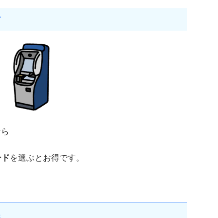
ド
なら
ード
を選ぶとお得です。