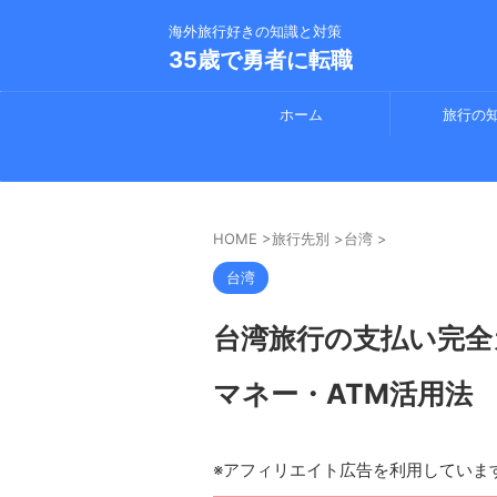
海外旅行好きの知識と対策
35歳で勇者に転職
ホーム
旅行の
HOME
>
旅行先別
>
台湾
>
台湾
台湾旅行の支払い完全
マネー・ATM活用法
※アフィリエイト広告を利用していま