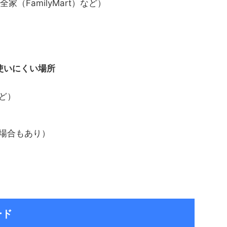
全家（FamilyMart）など）
使いにくい場所
ど）
場合もあり）
ード