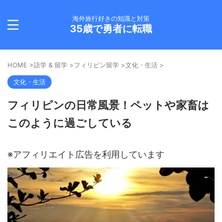
海外旅行好きの知識と対策
35歳で勇者に転職
HOME
>
語学 & 留学
>
フィリピン留学
>
文化・生活
>
文化・生活
フィリピンの日常風景！ペットや家畜は
このように過ごしている
※アフィリエイト広告を利用しています