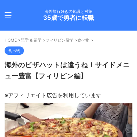
海外旅行好きの知識と対策
35歳で勇者に転職
HOME
>
語学 & 留学
>
フィリピン留学
>
食べ物
>
食べ物
海外のピザハットは違うね！サイドメニ
ュー豊富【フィリピン編】
※アフィリエイト広告を利用しています